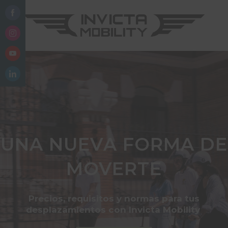
Share
on
Share
Facebook
on
Share
Instagram
on
Share
YouTube
on
LinkedIn
UNA NUEVA FORMA DE
MOVERTE
Precios, requisitos y normas para tus
desplazamientos con Invicta Mobility